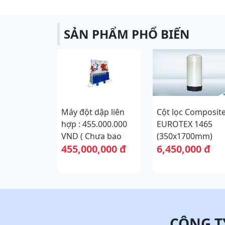
SẢN PHẨM PHỔ BIẾN
Máy đột dập liên
Cột lọc Composit
hợp : 455.000.000
EUROTEX 1465
VND ( Chưa bao
(350x1700mm)
455,000,000 đ
6,450,000 đ
gồm thuế VAT 10%)
CÔNG T