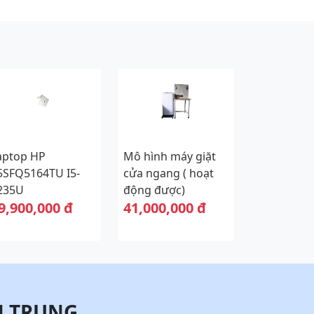
aptop HP
Mô hình máy giặt
5SFQ5164TU I5-
cửa ngang ( hoạt
235U
động được)
9,900,000 đ
41,000,000 đ
N TRUNG