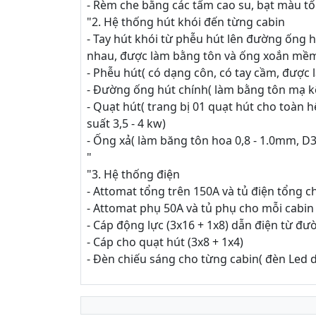
- Rèm che bằng các tấm cao su, bạt màu tối
"2. Hệ thống hút khói đến từng cabin
- Tay hút khói từ phễu hút lên đường ống hú
nhau, được làm bằng tôn và ống xoắn mề
- Phễu hút( có dạng côn, có tay cầm, được 
- Đường ống hút chính( làm bằng tôn mạ kẽ
- Quạt hút( trang bị 01 quạt hút cho toàn 
suất 3,5 - 4 kw)
- Ống xả( làm băng tôn hoa 0,8 - 1.0mm, D
"
"3. Hệ thống điện
- Attomat tổng trên 150A và tủ điện tổng c
- Attomat phụ 50A và tủ phụ cho mỗi cabin
- Cáp động lực (3x16 + 1x8) dẫn điện từ đ
- Cáp cho quạt hút (3x8 + 1x4)
- Đèn chiếu sáng cho từng cabin( đèn Led 