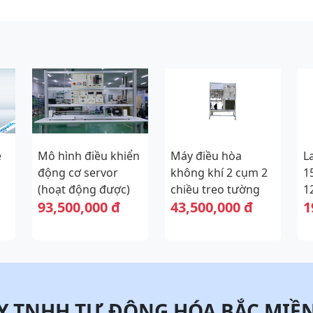
e
Mô hình điều khiển
Máy điều hòa
L
động cơ servor
không khí 2 cụm 2
1
(hoạt động được)
chiều treo tường
1
93,500,000 đ
43,500,000 đ
1
(Mô hình hoạt
động được)
Y TNHH TỰ ĐỘNG HÓA BẮC MIỀ