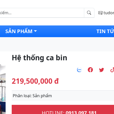
tudo
SẢN PHẨM
TIN T
Hệ thống ca bin
219,500,000 đ
Phân loại
: Sản phẩm
Next
HOTLINE:
0913.097.181