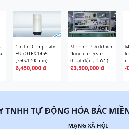
a
Cột lọc Composite
Mô hình điều khiển
M
à
EUROTEX 1465
động cơ servor
k
(350x1700mm)
(hoạt động được)
c
6,450,000 đ
93,500,000 đ
4
(
đ
Y TNHH TỰ ĐỘNG HÓA BẮC MIỀ
MẠNG XÃ HỘI