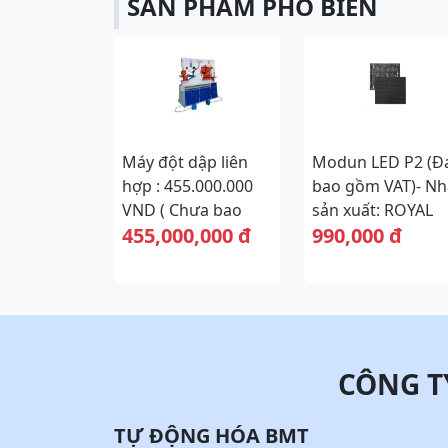
SẢN PHẨM PHỔ BIẾN
Máy đột dập liên
Modun LED P2 (Đ
hợp : 455.000.000
bao gồm VAT)- Nh
VND ( Chưa bao
sản xuất: ROYAL
455,000,000 đ
990,000 đ
gồm thuế VAT 10%)
DISPLAY
CÔNG T
TỰ ĐỘNG HÓA BMT