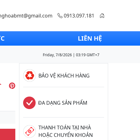
nghoabmt@gmail.com
0913.097.181
ỨC
LIÊN HỆ
Friday, 7/8/2026 | 03:19 GMT+7
BẢO VỆ KHÁCH HÀNG
ĐA DẠNG SẢN PHẨM
THANH TOÁN TẠI NHÀ
HOẶC CHUYỂN KHOẢN