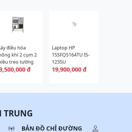
áy điều hòa
Laptop HP
hông khí 2 cụm 2
15SFQ5164TU I5-
hiều treo tường
1235U
3,500,000 đ
19,900,000 đ
Mô hình hoạt
ộng được)
N TRUNG
BẢN ĐỒ CHỈ ĐƯỜNG