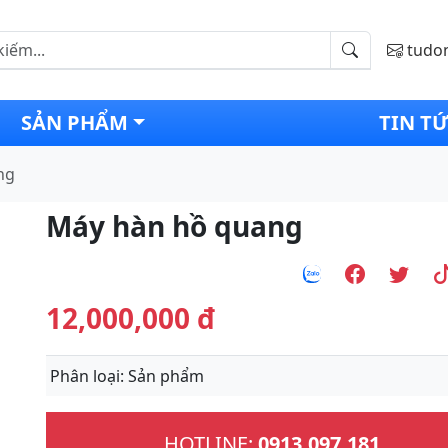
tudo
SẢN PHẨM
TIN T
ng
Máy hàn hồ quang
12,000,000 đ
Phân loại
: Sản phẩm
Next
HOTLINE:
0913.097.181