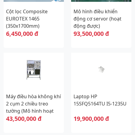
Cột lọc Composite
Mô hình điều khiển
EUROTEX 1465
động cơ servor (hoạt
(350x1700mm)
động được)
6,450,000 đ
93,500,000 đ
Máy điều hòa không khí
Laptop HP
2 cụm 2 chiều treo
15SFQ5164TU I5-1235U
tường (Mô hình hoạt
43,500,000 đ
19,900,000 đ
động được)