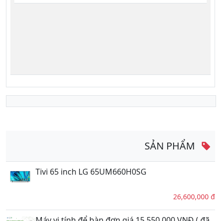
SẢN PHẨM
Tivi 65 inch LG 65UM660H0SG
26,600,000 đ
Máy vi tính để bàn đơn giá 15,550,000 VNĐ ( đã